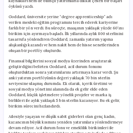
kaynakları hem de bilinçli yatırımlarla dikkat çeken bir başarı
öyküsü yazdı.
Goddard, üniversite yerine “degree apprenticeship” adı
verilen mesleki eğitim programını tercih ederek kariyerine
farklı bir yön verdi. Bu süreçte, maaşının yaklaşık yüzde 60’ını
birikim için ayırmaya başladı. İlk yıllarında aylık 800 sterlinini
tasarrufa yönlendiren Goddard, zamanla yatırım yapma
alışkanlığı kazandı ve hem nakit hem de hisse senetlerinden
oluşan bir portföy oluşturdu.
Finansal bilgilerini sosyal medya üzerinden araştırarak
geliştirdiğini belirten Goddard, acil durum fonunu
oluşturduktan sonra yatırımlarını artırmaya karar verdi. Şu
anki yatırım portföyünün değeri yaklaşık 70 bin sterlin
seviyesine ulaşmış durumda. Ek olarak, içerik üretimi ve
sosyal medya yönetimi alanında da ek gelir elde eden
Goddard, küçük işletmelere yönelik projeler ve marka iş
birlikleri ile aylık yaklaşık 5 bin sterlin kazanıyor. Bu ek gelir,
birikim sürecini hızlandırdı.
Ailesiyle yaşayan ve düşük sabit giderleri olan genç kadın,
kazancının büyük kısmını yeniden yatırımlara yönlendirmeye
devam ediyor. Acil durum fonu ve emeklilik birikimleri ile