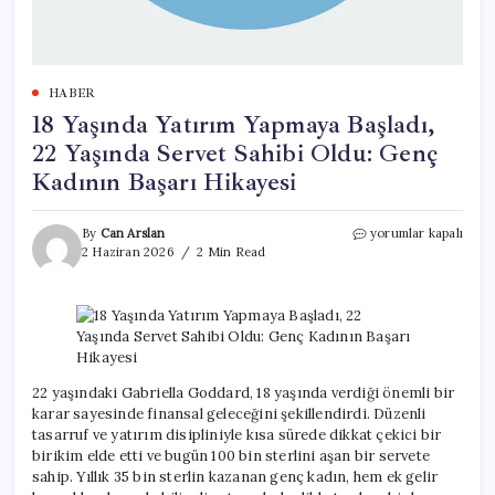
HABER
18 Yaşında Yatırım Yapmaya Başladı,
22 Yaşında Servet Sahibi Oldu: Genç
Kadının Başarı Hikayesi
18
By
Can Arslan
yorumlar kapalı
Yaşında
2 Haziran 2026
2 Min Read
Yatırım
Yapmaya
Başladı,
22
Yaşında
Servet
Sahibi
22 yaşındaki Gabriella Goddard, 18 yaşında verdiği önemli bir
Oldu:
karar sayesinde finansal geleceğini şekillendirdi. Düzenli
Genç
tasarruf ve yatırım disipliniyle kısa sürede dikkat çekici bir
Kadının
birikim elde etti ve bugün 100 bin sterlini aşan bir servete
Başarı
sahip. Yıllık 35 bin sterlin kazanan genç kadın, hem ek gelir
Hikayesi
için