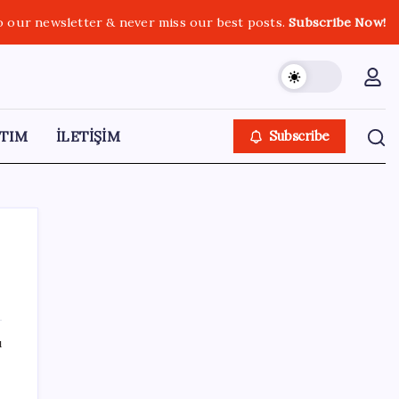
o our newsletter & never miss our best posts.
Subscribe Now!
TIM
İLETİŞİM
Subscribe
SON YAZILAR
ı
Bakan Uraloğlu: 5G abone sayısı 4 ay
içerisinde 44,5 milyona ulaştı