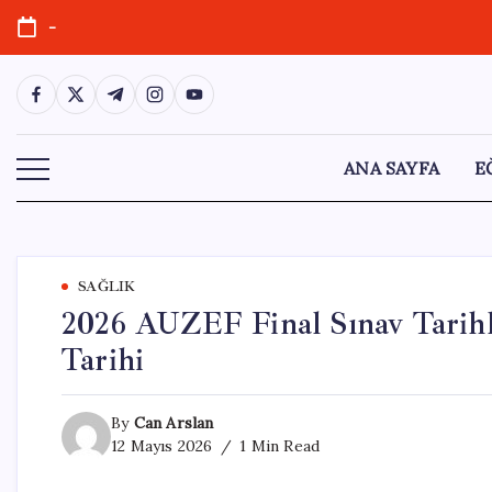
Skip
-
to
content
https://www.facebook.com/
https://twitter.com/
https://t.me/
https://www.instagram.com/
https://youtube.com/
ANA SAYFA
E
SAĞLIK
2026 AUZEF Final Sınav Tarihle
Tarihi
By
Can Arslan
12 Mayıs 2026
1 Min Read