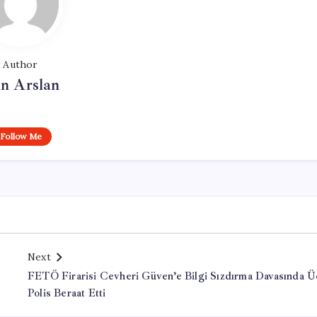
Author
n Arslan
Follow Me
Next
FETÖ Firarisi Cevheri Güven’e Bilgi Sızdırma Davasında Ü
Polis Beraat Etti