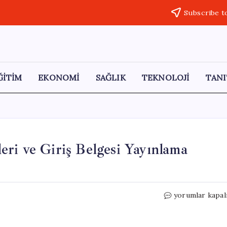
Subscribe t
ĞİTİM
EKONOMİ
SAĞLIK
TEKNOLOJİ
TANI
ri ve Giriş Belgesi Yayınlama
2026
yorumlar kapal
AUZEF
Final
Sınav