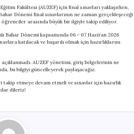
Tarihleri
Eğitim Fakültesi (AUZEF) için final sınavları yaklaşırken,
ve
. Bahar Dönemi final sınavlarının ne zaman gerçekleşeceği
Giriş
öğrenciler arasında büyük bir ilgiyle takip ediliyor.
Belgesi
Yayınlama
yılı Bahar Dönemi kapsamında 06 – 07 Haziran 2026
Tarihi
navlara katılacak ve başarılı olmak için hazırlıklarını
için
z açıklanmadı. AUZEF yönetimi, giriş belgelerinin ne
da, bu bilgiyi güncelleyerek paylaşacağız.
i takip etmeye devam etmeli ve sınavlar için hazırlık
lar dileriz!