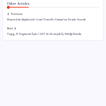
Other Articles
Previous
Hantavirüs Şüphesiyle Gemi Tenerife Limanı’na Demir Atacak
Next
Togg, B Segmenti İçin CAIT ile Stratejik İş Birliği Kurdu
SON YAZILAR
Bakan Uraloğlu: 5G abone sayısı 4 ay içerisinde 44,5
milyona ulaştı