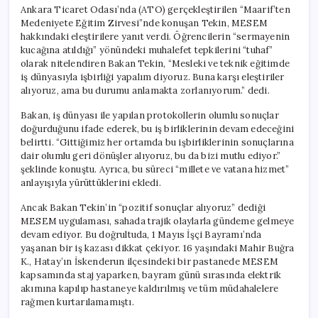
Ankara Ticaret Odası’nda (ATO) gerçekleştirilen “Maarif’ten
Medeniyete Eğitim Zirvesi”nde konuşan Tekin, MESEM
hakkındaki eleştirilere yanıt verdi. Öğrencilerin “sermayenin
kucağına atıldığı” yönündeki muhalefet tepkilerini “tuhaf”
olarak nitelendiren Bakan Tekin, “Mesleki ve teknik eğitimde
iş dünyasıyla işbirliği yapalım diyoruz. Buna karşı eleştiriler
alıyoruz, ama bu durumu anlamakta zorlanıyorum.” dedi.
Bakan, iş dünyası ile yapılan protokollerin olumlu sonuçlar
doğurduğunu ifade ederek, bu iş birliklerinin devam edeceğini
belirtti. “Gittiğimiz her ortamda bu işbirliklerinin sonuçlarına
dair olumlu geri dönüşler alıyoruz, bu da bizi mutlu ediyor.”
şeklinde konuştu. Ayrıca, bu süreci “millete ve vatana hizmet”
anlayışıyla yürüttüklerini ekledi.
Ancak Bakan Tekin’in “pozitif sonuçlar alıyoruz” dediği
MESEM uygulaması, sahada trajik olaylarla gündeme gelmeye
devam ediyor. Bu doğrultuda, 1 Mayıs İşçi Bayramı’nda
yaşanan bir iş kazası dikkat çekiyor. 16 yaşındaki Mahir Buğra
K., Hatay’ın İskenderun ilçesindeki bir pastanede MESEM
kapsamında staj yaparken, bayram günü sırasında elektrik
akımına kapılıp hastaneye kaldırılmış ve tüm müdahalelere
rağmen kurtarılamamıştı.