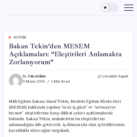
Skip
to
content
EĞITIM
Bakan Tekin’den MESEM
Açıklamaları: “Eleştirileri Anlamakta
Zorlanıyorum”
Bakan
By
Can Arslan
yorumlar kapalı
Tekin’den
9 Mayıs 2026
1 Min Read
MESEM
Açıklamaları:
“Eleştirileri
Milli Eğitim Bakanı Yusuf Tekin, Mesleki Eğitim Merkezleri
Anlamakta
(MESEM) hakkında yapılan “ucuz iş gücü” ve “sermayeye
Zorlanıyorum”
için
hizmet” eleştirilerine karşı dikkat çekici açıklamalarda
bulundu. Bakan Tekin, muhalefetin bu eleştirilerini
anlamadığını dile getirerek, iş dünyasıyla olan iş birliklerinin
kararlılıkla süreceğini vurguladı.