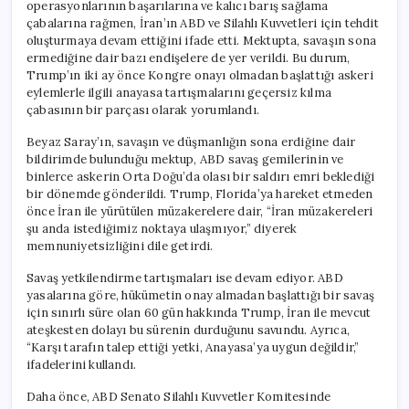
operasyonlarının başarılarına ve kalıcı barış sağlama
çabalarına rağmen, İran’ın ABD ve Silahlı Kuvvetleri için tehdit
oluşturmaya devam ettiğini ifade etti. Mektupta, savaşın sona
ermediğine dair bazı endişelere de yer verildi. Bu durum,
Trump’ın iki ay önce Kongre onayı olmadan başlattığı askeri
eylemlerle ilgili anayasa tartışmalarını geçersiz kılma
çabasının bir parçası olarak yorumlandı.
Beyaz Saray’ın, savaşın ve düşmanlığın sona erdiğine dair
bildirimde bulunduğu mektup, ABD savaş gemilerinin ve
binlerce askerin Orta Doğu’da olası bir saldırı emri beklediği
bir dönemde gönderildi. Trump, Florida’ya hareket etmeden
önce İran ile yürütülen müzakerelere dair, “İran müzakereleri
şu anda istediğimiz noktaya ulaşmıyor,” diyerek
memnuniyetsizliğini dile getirdi.
Savaş yetkilendirme tartışmaları ise devam ediyor. ABD
yasalarına göre, hükümetin onay almadan başlattığı bir savaş
için sınırlı süre olan 60 gün hakkında Trump, İran ile mevcut
ateşkesten dolayı bu sürenin durduğunu savundu. Ayrıca,
“Karşı tarafın talep ettiği yetki, Anayasa’ya uygun değildir,”
ifadelerini kullandı.
Daha önce, ABD Senato Silahlı Kuvvetler Komitesinde