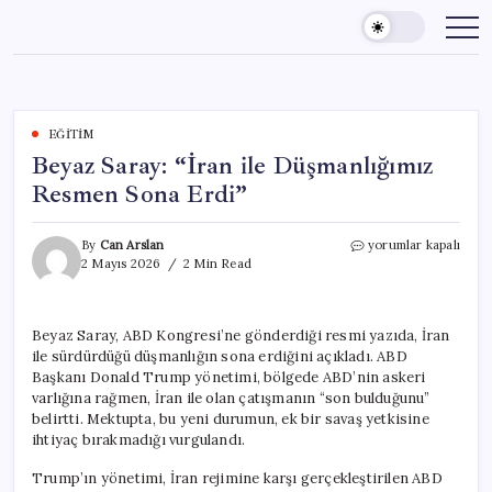
Skip
to
content
EĞITIM
Beyaz Saray: “İran ile Düşmanlığımız
Resmen Sona Erdi”
Beyaz
By
Can Arslan
yorumlar kapalı
Saray:
2 Mayıs 2026
2 Min Read
“İran
ile
Düşmanlığımız
Beyaz Saray, ABD Kongresi’ne gönderdiği resmi yazıda, İran
Resmen
ile sürdürdüğü düşmanlığın sona erdiğini açıkladı. ABD
Sona
Erdi”
Başkanı Donald Trump yönetimi, bölgede ABD’nin askeri
için
varlığına rağmen, İran ile olan çatışmanın “son bulduğunu”
belirtti. Mektupta, bu yeni durumun, ek bir savaş yetkisine
ihtiyaç bırakmadığı vurgulandı.
Trump’ın yönetimi, İran rejimine karşı gerçekleştirilen ABD