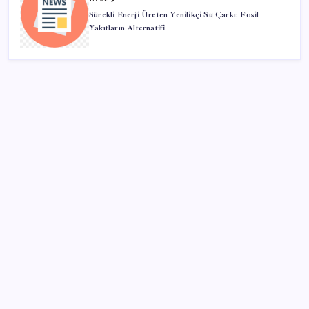
Sürekli Enerji Üreten Yenilikçi Su Çarkı: Fosil
Yakıtların Alternatifi
SON YAZILAR
Sürekli maddi sorun yaşayan insanların beyni daha
çabuk yaşlanabiliyor: ‘Beyin de yoruluyor’
Google Pixel Watch 5 Sızdırıldı: İşte Detaylar
Telif baskısı sonuç verdi: Suno şarkılarına dijital imza
geliyor