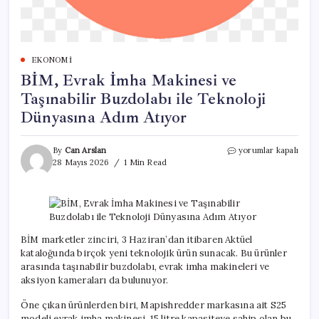
EKONOMI
BİM, Evrak İmha Makinesi ve
Taşınabilir Buzdolabı ile Teknoloji
Dünyasına Adım Atıyor
BİM,
By
Can Arslan
yorumlar kapalı
Evrak
28 Mayıs 2026
1 Min Read
İmha
Makinesi
ve
Taşınabilir
Buzdolabı
ile
BİM marketler zinciri, 3 Haziran’dan itibaren Aktüel
Teknoloji
kataloğunda birçok yeni teknolojik ürün sunacak. Bu ürünler
Dünyasına
arasında taşınabilir buzdolabı, evrak imha makineleri ve
Adım
aksiyon kameraları da bulunuyor.
Atıyor
için
Öne çıkan ürünlerden biri, Mapishredder markasına ait S25
modeli evrak imha makinesi. 15 litre kapasiteye sahip olan bu