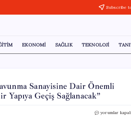
Subscribe t
ĞİTİM
EKONOMİ
SAĞLIK
TEKNOLOJİ
TANI
avunma Sanayisine Dair Önemli
Bir Yapıya Geçiş Sağlanacak”
CHP’li
yorumlar kapal
Yankı
Bağcıoğlu’ndan
Savunma