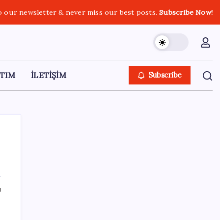
o our newsletter & never miss our best posts.
Subscribe Now!
TIM
İLETİŞİM
Subscribe
SON YAZILAR
ı
Sürekli maddi sorun yaşayan insanların
beyni daha çabuk yaşlanabiliyor: ‘Beyin de