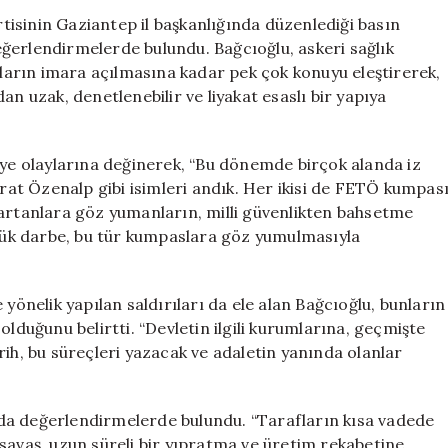
Sanayisine
isinin Gaziantep il başkanlığında düzenlediği basın
Dair
ğerlendirmelerde bulundu. Bağcıoğlu, askeri sağlık
Önemli
arın imara açılmasına kadar pek çok konuyu eleştirerek,
Açıklamalar:
an uzak, denetlenebilir ve liyakat esaslı bir yapıya
“Liyakat
Temelli
Bir
iye olaylarına değinerek, “Bu dönemde birçok alanda iz
Yapıya
at Özenalp gibi isimleri andık. Her ikisi de FETÖ kumpas
Geçiş
Sağlanacak”
rartanlara göz yumanların, milli güvenlikten bahsetme
için
üyük darbe, bu tür kumpaslara göz yumulmasıyla
 yönelik yapılan saldırıları da ele alan Bağcıoğlu, bunların
uğunu belirtti. “Devletin ilgili kurumlarına, geçmişte
rih, bu süreçleri yazacak ve adaletin yanında olanlar
da değerlendirmelerde bulundu. “Tarafların kısa vadede
savaş, uzun süreli bir yıpratma ve üretim rekabetine