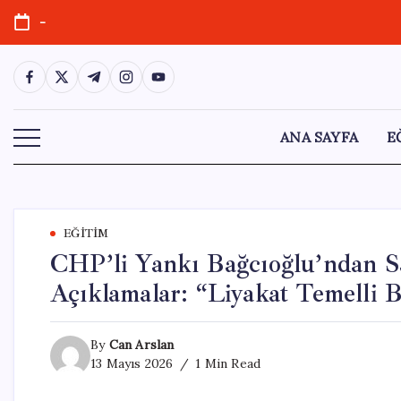
Skip
-
to
content
https://www.facebook.com/
https://twitter.com/
https://t.me/
https://www.instagram.com/
https://youtube.com/
ANA SAYFA
E
EĞITIM
CHP’li Yankı Bağcıoğlu’ndan S
Açıklamalar: “Liyakat Temelli 
By
Can Arslan
13 Mayıs 2026
1 Min Read