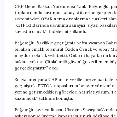
CHP Genel Başkan Yardımcısı Yankı Bağcıoğlu, part
toplantısında savunma sanayisi üzerine çarpıcı de
sisteminden OYAK nema oranlarına ve askeri alanl
“CHP iktidarında savunma sanayisi, siyasi baskılard
kavuşturulacak” ifadelerini kullandı.
Bağcıoğlu, özellikle geçtiğimiz hafta yaşanan Bahr
bırakan emekli oramiral Özden Örnek ve Albay Mur
mağduru olarak vefat etti. Onların hayatlarını ka
hakları yoktur. Çünkü milli güvenliğe verilen en b
gerçekleşmiştir” dedi.
Sosyal medyada CHP milletvekillerine ve partililere
geçmişteki FETÖ kumpaslarına benzer yöntemler old
yerine getirmedikleri görevleri hatırlatıyorum. Ta
kazanacak” şeklinde konuştu.
Bağcıoğlu, ayrıca Rusya-Ukrayna Savaşı hakkında 
askeri sonuç üretme kapasitesi sınırlı görünse de 