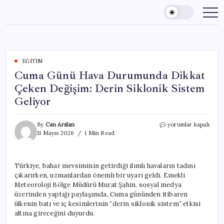
Skip
to
content
EĞITIM
Cuma Günü Hava Durumunda Dikkat
Çeken Değişim: Derin Siklonik Sistem
Geliyor
Cuma
By
Can Arslan
yorumlar kapalı
Günü
11 Mayıs 2026
1 Min Read
Hava
Durumunda
Dikkat
Türkiye, bahar mevsiminin getirdiği ılımlı havaların tadını
Çeken
çıkarırken, uzmanlardan önemli bir uyarı geldi. Emekli
Değişim:
Derin
Meteoroloji Bölge Müdürü Murat Şahin, sosyal medya
Siklonik
üzerinden yaptığı paylaşımda, Cuma gününden itibaren
Sistem
ülkenin batı ve iç kesimlerinin “derin siklonik sistem” etkisi
Geliyor
altına gireceğini duyurdu.
için