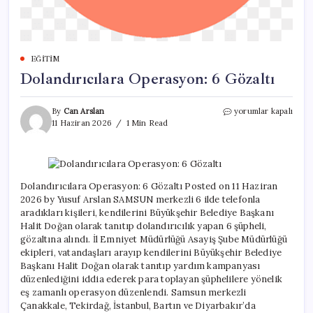
EĞITIM
Dolandırıcılara Operasyon: 6 Gözaltı
Dolandırıcılara
By
Can Arslan
yorumlar kapalı
Operasyon:
11 Haziran 2026
1 Min Read
6
Gözaltı
için
Dolandırıcılara Operasyon: 6 Gözaltı Posted on 11 Haziran
2026 by Yusuf Arslan SAMSUN merkezli 6 ilde telefonla
aradıkları kişileri, kendilerini Büyükşehir Belediye Başkanı
Halit Doğan olarak tanıtıp dolandırıcılık yapan 6 şüpheli,
gözaltına alındı. İl Emniyet Müdürlüğü Asayiş Şube Müdürlüğü
ekipleri, vatandaşları arayıp kendilerini Büyükşehir Belediye
Başkanı Halit Doğan olarak tanıtıp yardım kampanyası
düzenlediğini iddia ederek para toplayan şüphelilere yönelik
eş zamanlı operasyon düzenlendi. Samsun merkezli
Çanakkale, Tekirdağ, İstanbul, Bartın ve Diyarbakır’da