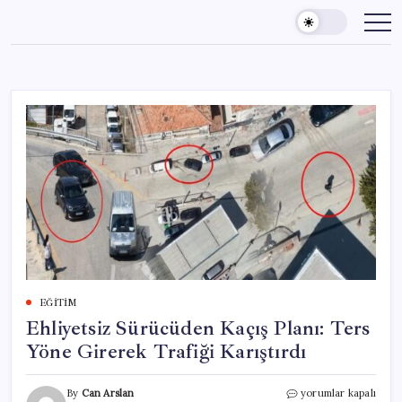
Skip
to
content
EĞITIM
Ehliyetsiz Sürücüden Kaçış Planı: Ters
Yöne Girerek Trafiği Karıştırdı
Ehliyetsiz
By
Can Arslan
yorumlar kapalı