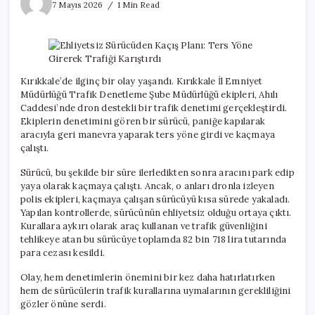
Sürücüden
7 Mayıs 2026
1 Min Read
Kaçış
Planı:
Ters
Yöne
Girerek
Trafiği
Kırıkkale’de ilginç bir olay yaşandı. Kırıkkale İl Emniyet
Karıştırdı
Müdürlüğü Trafik Denetleme Şube Müdürlüğü ekipleri, Ahılı
için
Caddesi’nde dron destekli bir trafik denetimi gerçekleştirdi.
Ekiplerin denetimini gören bir sürücü, paniğe kapılarak
aracıyla geri manevra yaparak ters yöne girdi ve kaçmaya
çalıştı.
Sürücü, bu şekilde bir süre ilerledikten sonra aracını park edip
yaya olarak kaçmaya çalıştı. Ancak, o anları dronla izleyen
polis ekipleri, kaçmaya çalışan sürücüyü kısa sürede yakaladı.
Yapılan kontrollerde, sürücünün ehliyetsiz olduğu ortaya çıktı.
Kurallara aykırı olarak araç kullanan ve trafik güvenliğini
tehlikeye atan bu sürücüye toplamda 82 bin 718 lira tutarında
para cezası kesildi.
Olay, hem denetimlerin önemini bir kez daha hatırlatırken
hem de sürücülerin trafik kurallarına uymalarının gerekliliğini
gözler önüne serdi.