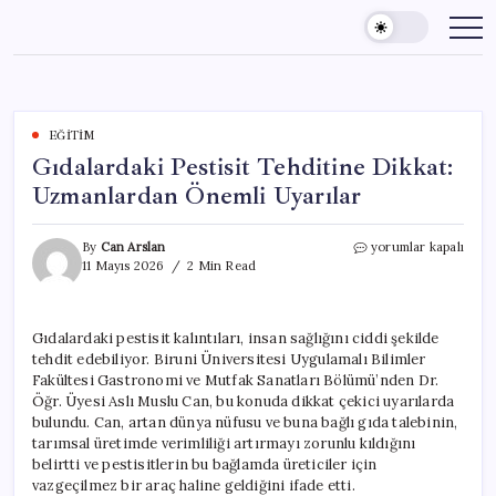
Skip
to
content
EĞITIM
Gıdalardaki Pestisit Tehditine Dikkat:
Uzmanlardan Önemli Uyarılar
Gıdalardaki
By
Can Arslan
yorumlar kapalı
Pestisit
11 Mayıs 2026
2 Min Read
Tehditine
Dikkat:
Uzmanlardan
Gıdalardaki pestisit kalıntıları, insan sağlığını ciddi şekilde
Önemli
tehdit edebiliyor. Biruni Üniversitesi Uygulamalı Bilimler
Uyarılar
için
Fakültesi Gastronomi ve Mutfak Sanatları Bölümü’nden Dr.
Öğr. Üyesi Aslı Muslu Can, bu konuda dikkat çekici uyarılarda
bulundu. Can, artan dünya nüfusu ve buna bağlı gıda talebinin,
tarımsal üretimde verimliliği artırmayı zorunlu kıldığını
belirtti ve pestisitlerin bu bağlamda üreticiler için
vazgeçilmez bir araç haline geldiğini ifade etti.