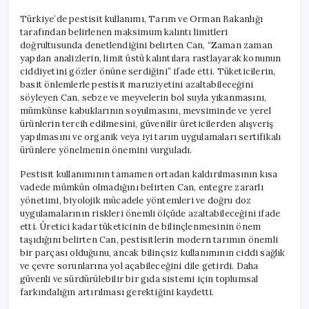
Türkiye’de pestisit kullanımı, Tarım ve Orman Bakanlığı
tarafından belirlenen maksimum kalıntı limitleri
doğrultusunda denetlendiğini belirten Can, “Zaman zaman
yapılan analizlerin, limit üstü kalıntılara rastlayarak konunun
ciddiyetini gözler önüne serdiğini” ifade etti. Tüketicilerin,
basit önlemlerle pestisit maruziyetini azaltabileceğini
söyleyen Can, sebze ve meyvelerin bol suyla yıkanmasını,
mümkünse kabuklarının soyulmasını, mevsiminde ve yerel
ürünlerin tercih edilmesini, güvenilir üreticilerden alışveriş
yapılmasını ve organik veya iyi tarım uygulamaları sertifikalı
ürünlere yönelmenin önemini vurguladı.
Pestisit kullanımının tamamen ortadan kaldırılmasının kısa
vadede mümkün olmadığını belirten Can, entegre zararlı
yönetimi, biyolojik mücadele yöntemleri ve doğru doz
uygulamalarının riskleri önemli ölçüde azaltabileceğini ifade
etti. Üretici kadar tüketicinin de bilinçlenmesinin önem
taşıdığını belirten Can, pestisitlerin modern tarımın önemli
bir parçası olduğunu, ancak bilinçsiz kullanımının ciddi sağlık
ve çevre sorunlarına yol açabileceğini dile getirdi. Daha
güvenli ve sürdürülebilir bir gıda sistemi için toplumsal
farkındalığın artırılması gerektiğini kaydetti.