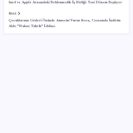
Intel ve Apple Arasındaki Beklenmedik İş Birliği: Yeni Dönem Başlıyor
Next
Çocuklarının Gözleri Önünde Annesini Vuran Koca, Cezasında İndirim
Aldı: “Haksız Tahrik” İddiası
SON YAZILAR
‘Tek çatı altında toplanmalı’ dedi: Akın Gürlek’ten
‘internet gazeteciliği’ için yasa sinyali mi?
Özgür Özel’den Le Monde’a çarpıcı yazı: ‘Bu sürecin
kırılma noktası…’