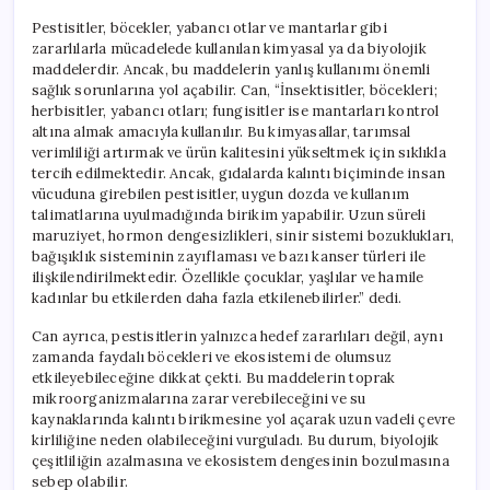
Pestisitler, böcekler, yabancı otlar ve mantarlar gibi
zararlılarla mücadelede kullanılan kimyasal ya da biyolojik
maddelerdir. Ancak, bu maddelerin yanlış kullanımı önemli
sağlık sorunlarına yol açabilir. Can, “İnsektisitler, böcekleri;
herbisitler, yabancı otları; fungisitler ise mantarları kontrol
altına almak amacıyla kullanılır. Bu kimyasallar, tarımsal
verimliliği artırmak ve ürün kalitesini yükseltmek için sıklıkla
tercih edilmektedir. Ancak, gıdalarda kalıntı biçiminde insan
vücuduna girebilen pestisitler, uygun dozda ve kullanım
talimatlarına uyulmadığında birikim yapabilir. Uzun süreli
maruziyet, hormon dengesizlikleri, sinir sistemi bozuklukları,
bağışıklık sisteminin zayıflaması ve bazı kanser türleri ile
ilişkilendirilmektedir. Özellikle çocuklar, yaşlılar ve hamile
kadınlar bu etkilerden daha fazla etkilenebilirler.” dedi.
Can ayrıca, pestisitlerin yalnızca hedef zararlıları değil, aynı
zamanda faydalı böcekleri ve ekosistemi de olumsuz
etkileyebileceğine dikkat çekti. Bu maddelerin toprak
mikroorganizmalarına zarar verebileceğini ve su
kaynaklarında kalıntı birikmesine yol açarak uzun vadeli çevre
kirliliğine neden olabileceğini vurguladı. Bu durum, biyolojik
çeşitliliğin azalmasına ve ekosistem dengesinin bozulmasına
sebep olabilir.