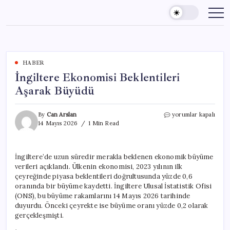
Skip
to
content
HABER
İngiltere Ekonomisi Beklentileri
Aşarak Büyüdü
İngiltere
By
Can Arslan
yorumlar kapalı
Ekonomisi
14 Mayıs 2026
1 Min Read
Beklentileri
Aşarak
Büyüdü
İngiltere’de uzun süredir merakla beklenen ekonomik büyüme
için
verileri açıklandı. Ülkenin ekonomisi, 2023 yılının ilk
çeyreğinde piyasa beklentileri doğrultusunda yüzde 0,6
oranında bir büyüme kaydetti. İngiltere Ulusal İstatistik Ofisi
(ONS), bu büyüme rakamlarını 14 Mayıs 2026 tarihinde
duyurdu. Önceki çeyrekte ise büyüme oranı yüzde 0,2 olarak
gerçekleşmişti.