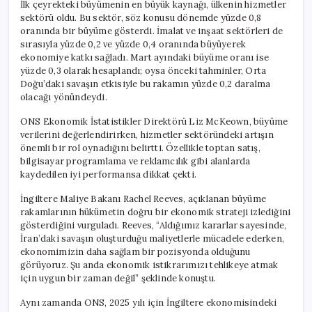
İlk çeyrekteki büyümenin en büyük kaynağı, ülkenin hizmetler
sektörü oldu. Bu sektör, söz konusu dönemde yüzde 0,8
oranında bir büyüme gösterdi. İmalat ve inşaat sektörleri de
sırasıyla yüzde 0,2 ve yüzde 0,4 oranında büyüyerek
ekonomiye katkı sağladı. Mart ayındaki büyüme oranı ise
yüzde 0,3 olarak hesaplandı; oysa önceki tahminler, Orta
Doğu’daki savaşın etkisiyle bu rakamın yüzde 0,2 daralma
olacağı yönündeydi.
ONS Ekonomik İstatistikler Direktörü Liz McKeown, büyüme
verilerini değerlendirirken, hizmetler sektöründeki artışın
önemli bir rol oynadığını belirtti. Özellikle toptan satış,
bilgisayar programlama ve reklamcılık gibi alanlarda
kaydedilen iyi performansa dikkat çekti.
İngiltere Maliye Bakanı Rachel Reeves, açıklanan büyüme
rakamlarının hükümetin doğru bir ekonomik strateji izlediğini
gösterdiğini vurguladı. Reeves, “Aldığımız kararlar sayesinde,
İran’daki savaşın oluşturduğu maliyetlerle mücadele ederken,
ekonomimizin daha sağlam bir pozisyonda olduğunu
görüyoruz. Şu anda ekonomik istikrarımızı tehlikeye atmak
için uygun bir zaman değil” şeklinde konuştu.
Aynı zamanda ONS, 2025 yılı için İngiltere ekonomisindeki