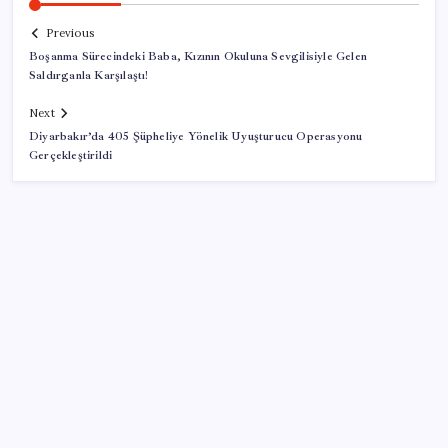
Previous
Boşanma Sürecindeki Baba, Kızının Okuluna Sevgilisiyle Gelen
Saldırganla Karşılaştı!
Next
Diyarbakır’da 405 Şüpheliye Yönelik Uyuşturucu Operasyonu
Gerçekleştirildi
SON YAZILAR
Bakan Uraloğlu: 5G abone sayısı 4 ay içerisinde 44,5
milyona ulaştı