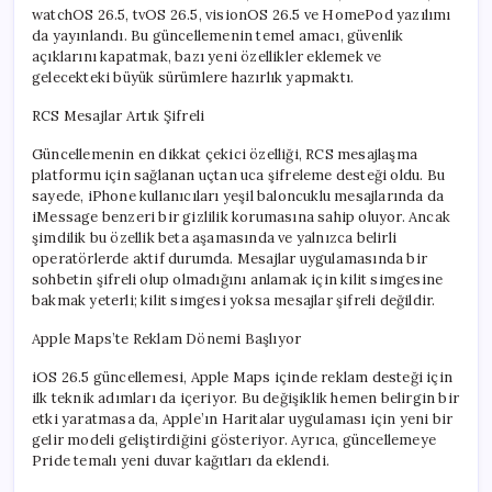
watchOS 26.5, tvOS 26.5, visionOS 26.5 ve HomePod yazılımı
da yayınlandı. Bu güncellemenin temel amacı, güvenlik
açıklarını kapatmak, bazı yeni özellikler eklemek ve
gelecekteki büyük sürümlere hazırlık yapmaktı.
RCS Mesajlar Artık Şifreli
Güncellemenin en dikkat çekici özelliği, RCS mesajlaşma
platformu için sağlanan uçtan uca şifreleme desteği oldu. Bu
sayede, iPhone kullanıcıları yeşil baloncuklu mesajlarında da
iMessage benzeri bir gizlilik korumasına sahip oluyor. Ancak
şimdilik bu özellik beta aşamasında ve yalnızca belirli
operatörlerde aktif durumda. Mesajlar uygulamasında bir
sohbetin şifreli olup olmadığını anlamak için kilit simgesine
bakmak yeterli; kilit simgesi yoksa mesajlar şifreli değildir.
Apple Maps’te Reklam Dönemi Başlıyor
iOS 26.5 güncellemesi, Apple Maps içinde reklam desteği için
ilk teknik adımları da içeriyor. Bu değişiklik hemen belirgin bir
etki yaratmasa da, Apple’ın Haritalar uygulaması için yeni bir
gelir modeli geliştirdiğini gösteriyor. Ayrıca, güncellemeye
Pride temalı yeni duvar kağıtları da eklendi.