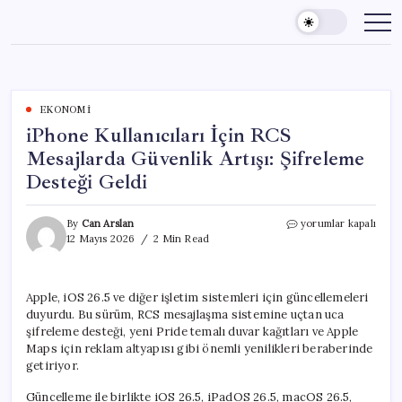
Skip
to
content
EKONOMI
iPhone Kullanıcıları İçin RCS
Mesajlarda Güvenlik Artışı: Şifreleme
Desteği Geldi
iPhone
By
Can Arslan
yorumlar kapalı
Kullanıcıları
12 Mayıs 2026
2 Min Read
İçin
RCS
Mesajlarda
Apple, iOS 26.5 ve diğer işletim sistemleri için güncellemeleri
Güvenlik
duyurdu. Bu sürüm, RCS mesajlaşma sistemine uçtan uca
Artışı:
Şifreleme
şifreleme desteği, yeni Pride temalı duvar kağıtları ve Apple
Desteği
Maps için reklam altyapısı gibi önemli yenilikleri beraberinde
Geldi
getiriyor.
için
Güncelleme ile birlikte iOS 26.5, iPadOS 26.5, macOS 26.5,