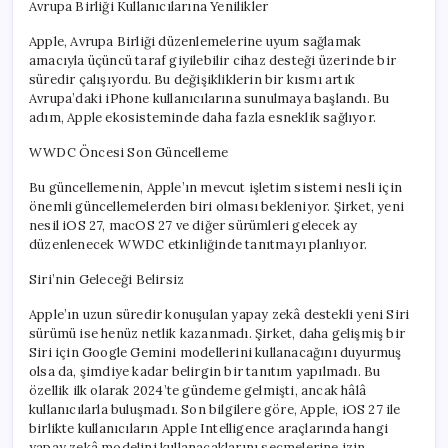
Avrupa Birliği Kullanıcılarına Yenilikler
Apple, Avrupa Birliği düzenlemelerine uyum sağlamak
amacıyla üçüncü taraf giyilebilir cihaz desteği üzerinde bir
süredir çalışıyordu. Bu değişikliklerin bir kısmı artık
Avrupa’daki iPhone kullanıcılarına sunulmaya başlandı. Bu
adım, Apple ekosisteminde daha fazla esneklik sağlıyor.
WWDC Öncesi Son Güncelleme
Bu güncellemenin, Apple’ın mevcut işletim sistemi nesli için
önemli güncellemelerden biri olması bekleniyor. Şirket, yeni
nesil iOS 27, macOS 27 ve diğer sürümleri gelecek ay
düzenlenecek WWDC etkinliğinde tanıtmayı planlıyor.
Siri’nin Geleceği Belirsiz
Apple’ın uzun süredir konuşulan yapay zekâ destekli yeni Siri
sürümü ise henüz netlik kazanmadı. Şirket, daha gelişmiş bir
Siri için Google Gemini modellerini kullanacağını duyurmuş
olsa da, şimdiye kadar belirgin bir tanıtım yapılmadı. Bu
özellik ilk olarak 2024’te gündeme gelmişti, ancak hâlâ
kullanıcılarla buluşmadı. Son bilgilere göre, Apple, iOS 27 ile
birlikte kullanıcıların Apple Intelligence araçlarında hangi
yapay zekâ modelini kullanacaklarını seçmelerine izin