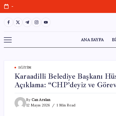
Skip
-
to
content
https://www.facebook.com/
https://twitter.com/
https://t.me/
https://www.instagram.com/
https://youtube.com/
ANA SAYFA
E
EĞITIM
Karaadilli Belediye Başkanı Hüs
Açıklama: “CHP’deyiz ve Görev
By
Can Arslan
12 Mayıs 2026
1 Min Read