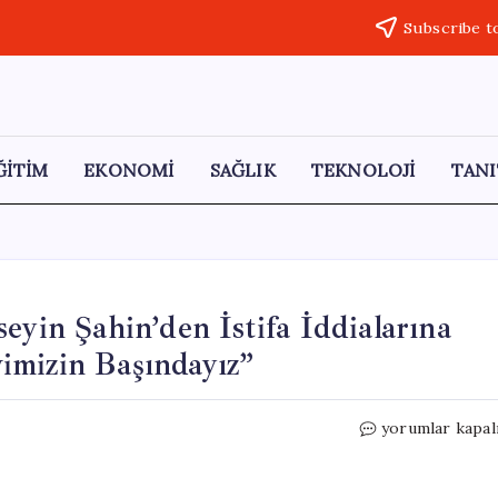
Subscribe t
ĞİTİM
EKONOMİ
SAĞLIK
TEKNOLOJİ
TANI
eyin Şahin’den İstifa İddialarına
imizin Başındayız”
Karaadilli
yorumlar kapal
Belediye
Başkanı
Hüseyin