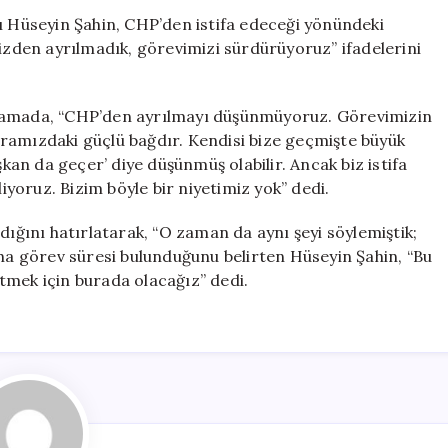
Şahin’den
ı Hüseyin Şahin, CHP’den istifa edeceği yönündeki
İstifa
mizden ayrılmadık, görevimizi sürdürüyoruz” ifadelerini
İddialarına
Açıklama:
“CHP’deyiz
klamada, “CHP’den ayrılmayı düşünmüyoruz. Görevimizin
ve
ramızdaki güçlü bağdır. Kendisi bize geçmişte büyük
Görevimizin
şkan da geçer’ diye düşünmüş olabilir. Ancak biz istifa
Başındayız”
liyoruz. Bizim böyle bir niyetimiz yok” dedi.
için
dığını hatırlatarak, “O zaman da aynı şeyi söylemiştik;
aha görev süresi bulunduğunu belirten Hüseyin Şahin, “Bu
tmek için burada olacağız” dedi.