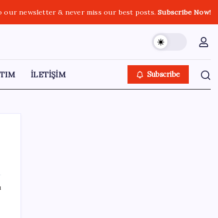
o our newsletter & never miss our best posts.
Subscribe Now!
TIM
İLETİŞİM
Subscribe
SON YAZILAR
ı
Bakan Uraloğlu: 5G abone sayısı 4 ay
içerisinde 44,5 milyona ulaştı