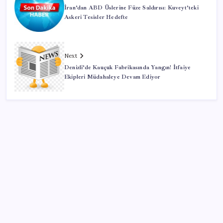
İran’dan ABD Üslerine Füze Saldırısı: Kuveyt’teki
Askeri Tesisler Hedefte
Next
Denizli’de Kauçuk Fabrikasında Yangın! İtfaiye
Ekipleri Müdahaleye Devam Ediyor
SON YAZILAR
Son 5 gün kaldı: Televizyon yayınları tamamen