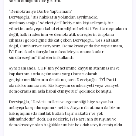
sorun olduğunu dile getirdi.
“Demokrasiye Darbe Yaptırmam”
Dervişoğlu, “Biz hakikatin yolundan ayrılmadık,
ayrılmayacağız” sözleriyle Türkiye’nin kişiselleşmiş bir
yönetim anlayışını kabul etmediğini belirtti. Yeni tartışmaların
değil, halk iradesinin ve demokratik süreçlerin ön plana
çıkması gerektiğine dikkat çeken Dervişoğlu, “Biz saltanat
değil, Cumhuriyet istiyoruz. Demokrasiye darbe yaptırmam,
İYİ Parti kadrolarıyla bu mücadeleyi sonuna kadar
sürdüreceğim” ifadelerini kullandı.
Aynı zamanda, CHP’nin yönetimine kayyum atanmasını ve
kapılarının zorla açılmasını yargı kararı olarak
geçiştirmediklerinin de altını çizen Dervişoğlu, “İYİ Parti
olarak konumuz net. Biz kayyum cumhuriyeti veya vesayet
demokrasisini asla kabul etmiyoruz” şeklinde konuştu.
Dervişoğlu, “Devleti, milleti ve egemenliği hiçe sayan bu
anlayışa karşı duruşumuz nettir. Atayan da atanan da bizim
bakış açımızda mutlak butlan taşır, sakattır ve yok
hükmündedir” dedi. Bu sözlerle, İYİ Parti’nin duruşunu ve
demokrasiye olan bağlılıklarını bir kez daha teyit etmiş oldu.