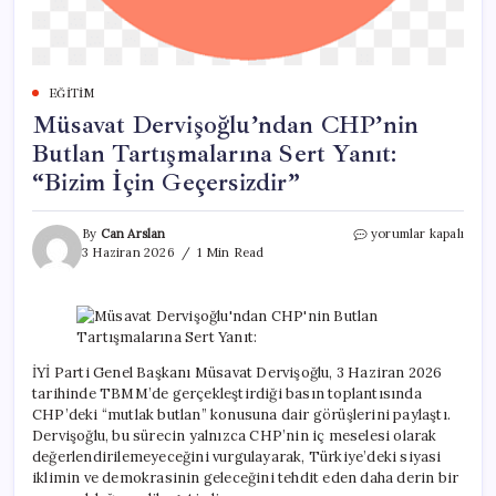
EĞITIM
Müsavat Dervişoğlu’ndan CHP’nin
Butlan Tartışmalarına Sert Yanıt:
“Bizim İçin Geçersizdir”
Müsavat
By
Can Arslan
yorumlar kapalı
Dervişoğlu’ndan
3 Haziran 2026
1 Min Read
CHP’nin
Butlan
Tartışmalarına
Sert
Yanıt:
“Bizim
İYİ Parti Genel Başkanı Müsavat Dervişoğlu, 3 Haziran 2026
İçin
tarihinde TBMM’de gerçekleştirdiği basın toplantısında
Geçersizdir”
CHP’deki “mutlak butlan” konusuna dair görüşlerini paylaştı.
için
Dervişoğlu, bu sürecin yalnızca CHP’nin iç meselesi olarak
değerlendirilemeyeceğini vurgulayarak, Türkiye’deki siyasi
iklimin ve demokrasinin geleceğini tehdit eden daha derin bir