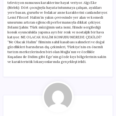
televizyon sunucusu karakterine hayat veriyor. Algı Eke
(Melek): Dört çocuğuyla hayata tutunmaya çalışan, ayakları
yere basan, gururlu ve fedakar anne karakterini canlandırıyor.
Lemi Filozof: Halim’in yakın çevresinde yer alan ve komedi
unsurunu artıran eğlenceli performansıyla dikkat çekiyor.
Selami Şahin: Türk müziğinin usta ismi, filmde sergilediği
konuk oyunculukla yapıma ayrı bir renk ve nostaljik bir hava
katıyor. NE OLACAK HALİM KONUSU NEREDE ÇEKİLDİ?
“Ne Olacak Halim” filminin sahil kasabası sahneleri ve doğal
güzellikleri barındıran dış çekimleri, Türkiye’nin en önemli
turizm merkezlerinden biri olan Muğla’nın ve özellikle
Kuşadası ile Didim gibi Ege’nin gözde kıyı bölgelerinin sakin
ve karakteristik lokasyonlarında gerçekleştirildi.