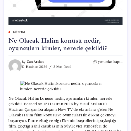
EĞITIM
Ne Olacak Halim konusu nedir,
oyuncuları kimler, nerede çekildi?
Ne
By
Can Arslan
yorumlar kapalı
Olacak
12 Haziran 2026
2 Min Read
Halim
konusu
nedir,
oyuncuları
kimler,
nerede
Ne Olacak Halim konusu nedir, oyuncuları kimler, nerede
çekildi?
çekildi? Posted on 12 Haziran 2026 by Yusuf Arslan 10
için
Haziran Çarşamba akşamı Now TV’de ekranlara gelen Ne
Olacak Halim filmi konusu ve oyuncuları ile dikkat çekmeyi
başarıyor. Emre Altuğ ve Algı Eke’nin başrollerini paylaştığı
film, geçtiği sahil kasabasının büyüleyici atmosferi de