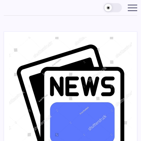
Skip
to
content