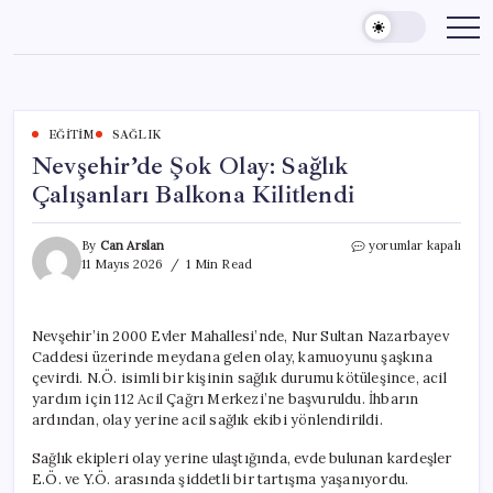
Skip
to
content
EĞITIM
SAĞLIK
Nevşehir’de Şok Olay: Sağlık
Çalışanları Balkona Kilitlendi
Nevşehir’de
By
Can Arslan
yorumlar kapalı
Şok
11 Mayıs 2026
1 Min Read
Olay:
Sağlık
Çalışanları
Nevşehir’in 2000 Evler Mahallesi’nde, Nur Sultan Nazarbayev
Balkona
Caddesi üzerinde meydana gelen olay, kamuoyunu şaşkına
Kilitlendi
için
çevirdi. N.Ö. isimli bir kişinin sağlık durumu kötüleşince, acil
yardım için 112 Acil Çağrı Merkezi’ne başvuruldu. İhbarın
ardından, olay yerine acil sağlık ekibi yönlendirildi.
Sağlık ekipleri olay yerine ulaştığında, evde bulunan kardeşler
E.Ö. ve Y.Ö. arasında şiddetli bir tartışma yaşanıyordu.