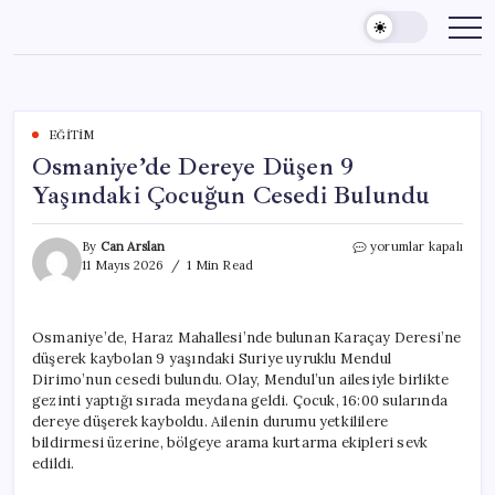
Skip
to
content
EĞITIM
Osmaniye’de Dereye Düşen 9
Yaşındaki Çocuğun Cesedi Bulundu
Osmaniye’de
By
Can Arslan
yorumlar kapalı
Dereye
11 Mayıs 2026
1 Min Read
Düşen
9
Yaşındaki
Osmaniye’de, Haraz Mahallesi’nde bulunan Karaçay Deresi’ne
Çocuğun
düşerek kaybolan 9 yaşındaki Suriye uyruklu Mendul
Cesedi
Bulundu
Dirimo’nun cesedi bulundu. Olay, Mendul’un ailesiyle birlikte
için
gezinti yaptığı sırada meydana geldi. Çocuk, 16:00 sularında
dereye düşerek kayboldu. Ailenin durumu yetkililere
bildirmesi üzerine, bölgeye arama kurtarma ekipleri sevk
edildi.