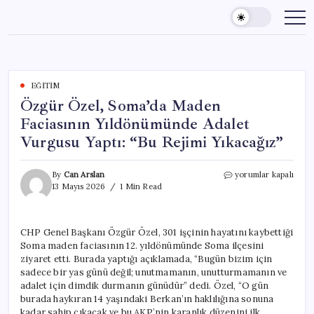
Skip
to
content
EĞITIM
Özgür Özel, Soma’da Maden
Faciasının Yıldönümünde Adalet
Vurgusu Yaptı: “Bu Rejimi Yıkacağız”
Özgür
By
Can Arslan
yorumlar kapalı
Özel,
13 Mayıs 2026
1 Min Read
Soma’da
Maden
Faciasının
CHP Genel Başkanı Özgür Özel, 301 işçinin hayatını kaybettiği
Yıldönümünde
Soma maden faciasının 12. yıldönümünde Soma ilçesini
Adalet
Vurgusu
ziyaret etti. Burada yaptığı açıklamada, “Bugün bizim için
Yaptı:
sadece bir yas günü değil; unutmamanın, unutturmamanın ve
“Bu
adalet için dimdik durmanın günüdür” dedi. Özel, “O gün
Rejimi
burada haykıran 14 yaşındaki Berkan’ın haklılığına sonuna
Yıkacağız”
kadar sahip çıkacak ve bu AKP’nin karanlık düzenini ilk