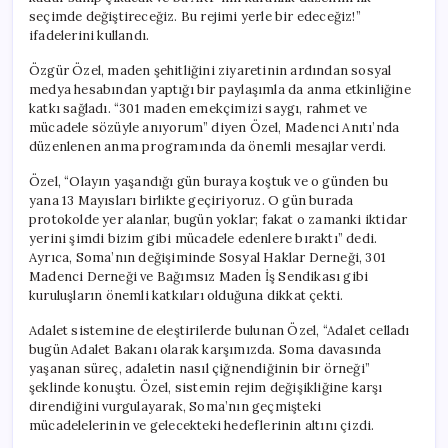
için
seçimde değiştireceğiz. Bu rejimi yerle bir edeceğiz!”
ifadelerini kullandı.
Özgür Özel, maden şehitliğini ziyaretinin ardından sosyal
medya hesabından yaptığı bir paylaşımla da anma etkinliğine
katkı sağladı. “301 maden emekçimizi saygı, rahmet ve
mücadele sözüyle anıyorum” diyen Özel, Madenci Anıtı’nda
düzenlenen anma programında da önemli mesajlar verdi.
Özel, “Olayın yaşandığı gün buraya koştuk ve o günden bu
yana 13 Mayısları birlikte geçiriyoruz. O gün burada
protokolde yer alanlar, bugün yoklar; fakat o zamanki iktidar
yerini şimdi bizim gibi mücadele edenlere bıraktı” dedi.
Ayrıca, Soma’nın değişiminde Sosyal Haklar Derneği, 301
Madenci Derneği ve Bağımsız Maden İş Sendikası gibi
kuruluşların önemli katkıları olduğuna dikkat çekti.
Adalet sistemine de eleştirilerde bulunan Özel, “Adalet celladı
bugün Adalet Bakanı olarak karşımızda. Soma davasında
yaşanan süreç, adaletin nasıl çiğnendiğinin bir örneği”
şeklinde konuştu. Özel, sistemin rejim değişikliğine karşı
direndiğini vurgulayarak, Soma’nın geçmişteki
mücadelelerinin ve gelecekteki hedeflerinin altını çizdi.