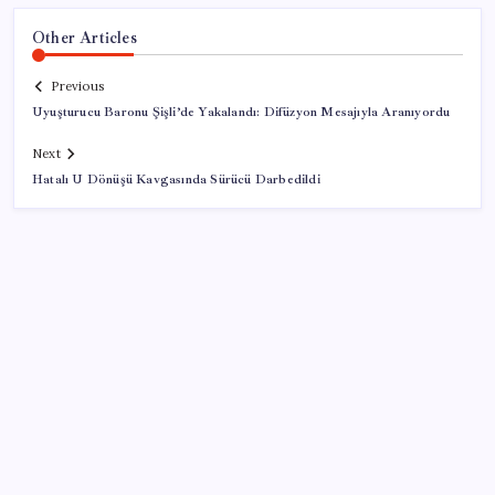
Other Articles
Previous
Uyuşturucu Baronu Şişli’de Yakalandı: Difüzyon Mesajıyla Aranıyordu
Next
Hatalı U Dönüşü Kavgasında Sürücü Darbedildi
SON YAZILAR
Sürekli maddi sorun yaşayan insanların beyni daha