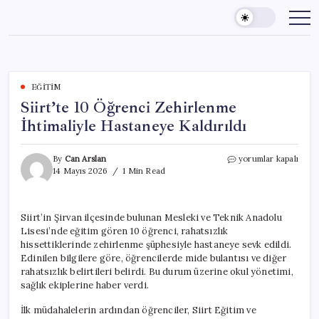
Skip
to
content
EĞITIM
Siirt’te 10 Öğrenci Zehirlenme
İhtimaliyle Hastaneye Kaldırıldı
Siirt’te
By
Can Arslan
yorumlar kapalı
10
14 Mayıs 2026
1 Min Read
Öğrenci
Zehirlenme
İhtimaliyle
Siirt’in Şirvan ilçesinde bulunan Mesleki ve Teknik Anadolu
Hastaneye
Lisesi’nde eğitim gören 10 öğrenci, rahatsızlık
Kaldırıldı
için
hissettiklerinde zehirlenme şüphesiyle hastaneye sevk edildi.
Edinilen bilgilere göre, öğrencilerde mide bulantısı ve diğer
rahatsızlık belirtileri belirdi. Bu durum üzerine okul yönetimi,
sağlık ekiplerine haber verdi.
İlk müdahalelerin ardından öğrenciler, Siirt Eğitim ve