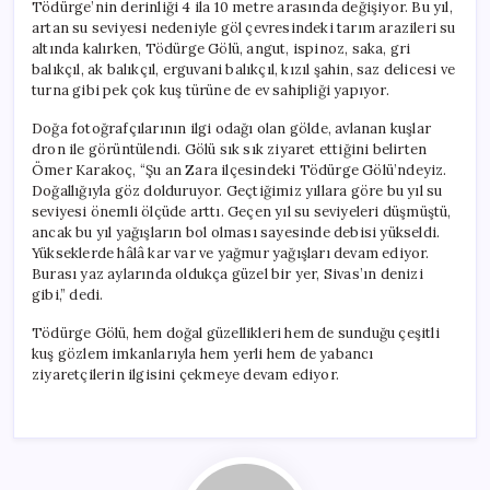
Tödürge’nin derinliği 4 ila 10 metre arasında değişiyor. Bu yıl,
artan su seviyesi nedeniyle göl çevresindeki tarım arazileri su
altında kalırken, Tödürge Gölü, angut, ispinoz, saka, gri
balıkçıl, ak balıkçıl, erguvani balıkçıl, kızıl şahin, saz delicesi ve
turna gibi pek çok kuş türüne de ev sahipliği yapıyor.
Doğa fotoğrafçılarının ilgi odağı olan gölde, avlanan kuşlar
dron ile görüntülendi. Gölü sık sık ziyaret ettiğini belirten
Ömer Karakoç, “Şu an Zara ilçesindeki Tödürge Gölü’ndeyiz.
Doğallığıyla göz dolduruyor. Geçtiğimiz yıllara göre bu yıl su
seviyesi önemli ölçüde arttı. Geçen yıl su seviyeleri düşmüştü,
ancak bu yıl yağışların bol olması sayesinde debisi yükseldi.
Yükseklerde hâlâ kar var ve yağmur yağışları devam ediyor.
Burası yaz aylarında oldukça güzel bir yer, Sivas’ın denizi
gibi,” dedi.
Tödürge Gölü, hem doğal güzellikleri hem de sunduğu çeşitli
kuş gözlem imkanlarıyla hem yerli hem de yabancı
ziyaretçilerin ilgisini çekmeye devam ediyor.