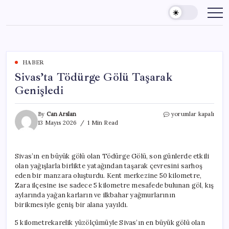
Skip
to
content
HABER
Sivas’ta Tödürge Gölü Taşarak
Genişledi
Sivas’ta
By
Can Arslan
yorumlar kapalı
Tödürge
13 Mayıs 2026
1 Min Read
Gölü
Taşarak
Genişledi
Sivas’ın en büyük gölü olan Tödürge Gölü, son günlerde etkili
için
olan yağışlarla birlikte yatağından taşarak çevresini sarhoş
eden bir manzara oluşturdu. Kent merkezine 50 kilometre,
Zara ilçesine ise sadece 5 kilometre mesafede bulunan göl, kış
aylarında yağan karların ve ilkbahar yağmurlarının
birikmesiyle geniş bir alana yayıldı.
5 kilometrekarelik yüzölçümüyle Sivas’ın en büyük gölü olan