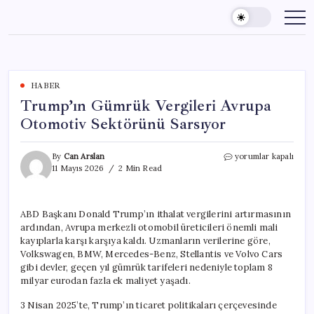
Skip
to
content
HABER
Trump’ın Gümrük Vergileri Avrupa
Otomotiv Sektörünü Sarsıyor
Trump’ın
By
Can Arslan
yorumlar kapalı
Gümrük
11 Mayıs 2026
2 Min Read
Vergileri
Avrupa
Otomotiv
ABD Başkanı Donald Trump’ın ithalat vergilerini artırmasının
Sektörünü
ardından, Avrupa merkezli otomobil üreticileri önemli mali
Sarsıyor
için
kayıplarla karşı karşıya kaldı. Uzmanların verilerine göre,
Volkswagen, BMW, Mercedes-Benz, Stellantis ve Volvo Cars
gibi devler, geçen yıl gümrük tarifeleri nedeniyle toplam 8
milyar eurodan fazla ek maliyet yaşadı.
3 Nisan 2025’te, Trump’ın ticaret politikaları çerçevesinde