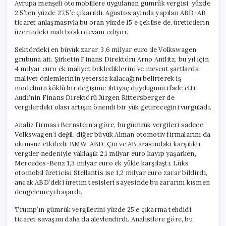
Avrupa menşeli otomobillere uygulanan gümrük vergisi, yüzde
2,5’ten yüzde 27,5’e çıkarıldı. Ağustos ayında yapılan ABD-AB
ticaret anlaşmasıyla bu oran yüzde 15’e çekilse de, üreticilerin
üzerindeki mali baskı devam ediyor.
Sektördeki en büyük zarar, 3,6 milyar euro ile Volkswagen
grubuna ait. Şirketin Finans Direktörü Arno Antlitz, bu yıl için
4 milyar euro ek maliyet beklediklerini ve mevcut şartlarda
maliyet önlemlerinin yetersiz kalacağını belirterek iş
modelinin köklü bir değişime ihtiyaç duyduğunu ifade etti.
Audi’nin Finans Direktörü Jürgen Rittersberger de
vergilerdeki olası artışın önemli bir yük getireceğini vurguladı.
Analiz firması Bernstein’a göre, bu gümrük vergileri sadece
Volkswagen’i değil, diğer büyük Alman otomotiv firmalarını da
olumsuz etkiledi. BMW, ABD, Çin ve AB arasındaki karşılıklı
vergiler nedeniyle yaklaşık 2,1 milyar euro kayıp yaşarken,
Mercedes-Benz 1,3 milyar euro ek yükle karşılaştı. Lüks
otomobil üreticisi Stellantis ise 1,2 milyar euro zarar bildirdi,
ancak ABD’deki üretim tesisleri sayesinde bu zararını kısmen
dengelemeyi başardı.
Trump’ın gümrük vergilerini yüzde 25’e çıkarma tehdidi,
ticaret savaşını daha da alevlendirdi. Analistlere göre, bu