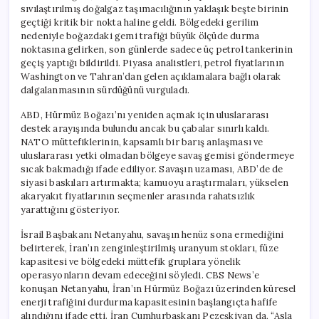
sıvılaştırılmış doğalgaz taşımacılığının yaklaşık beşte birinin
geçtiği kritik bir nokta haline geldi. Bölgedeki gerilim
nedeniyle boğazdaki gemi trafiği büyük ölçüde durma
noktasına gelirken, son günlerde sadece üç petrol tankerinin
geçiş yaptığı bildirildi. Piyasa analistleri, petrol fiyatlarının
Washington ve Tahran’dan gelen açıklamalara bağlı olarak
dalgalanmasının sürdüğünü vurguladı.
ABD, Hürmüz Boğazı’nı yeniden açmak için uluslararası
destek arayışında bulundu ancak bu çabalar sınırlı kaldı.
NATO müttefiklerinin, kapsamlı bir barış anlaşması ve
uluslararası yetki olmadan bölgeye savaş gemisi göndermeye
sıcak bakmadığı ifade ediliyor. Savaşın uzaması, ABD’de de
siyasi baskıları artırmakta; kamuoyu araştırmaları, yükselen
akaryakıt fiyatlarının seçmenler arasında rahatsızlık
yarattığını gösteriyor.
İsrail Başbakanı Netanyahu, savaşın henüz sona ermediğini
belirterek, İran’ın zenginleştirilmiş uranyum stokları, füze
kapasitesi ve bölgedeki müttefik gruplara yönelik
operasyonların devam edeceğini söyledi. CBS News’e
konuşan Netanyahu, İran’ın Hürmüz Boğazı üzerinden küresel
enerji trafiğini durdurma kapasitesinin başlangıçta hafife
alındığını ifade etti. İran Cumhurbaşkanı Pezeşkiyan da, “Asla