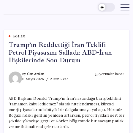
Skip
to
content
EĞITIM
Trump’ın Reddettiği İran Teklifi
Petrol Piyasasını Salladı: ABD-İran
İlişkilerinde Son Durum
Trump’ın
By
Can Arslan
yorumlar kapalı
Reddettiği
11 Mayıs 2026
2 Min Read
İran
Teklifi
Petrol
ABD Başkanı Donald Trump’ın İran’ın sunduğu barış teklifini
Piyasasını
“tamamen kabul edilemez” olarak nitelendirmesi, küresel
Salladı:
ABD-
enerji piyasalarında büyük bir dalgalanmaya yol açtı. Hürmüz
İran
Boğazı’ndaki gerilim yeniden artarken, petrol fiyatları sert bir
İlişkilerinde
şekilde yükselişe geçti ve Körfez bölgesinde bir savaşın patlak
Son
verme ihtimali endişeleri artırdı.
Durum