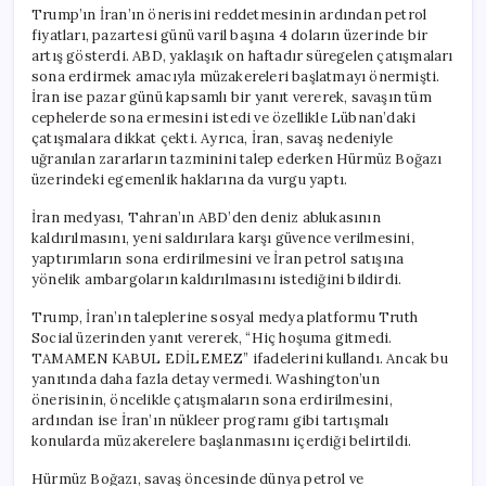
için
Trump’ın İran’ın önerisini reddetmesinin ardından petrol
fiyatları, pazartesi günü varil başına 4 doların üzerinde bir
artış gösterdi. ABD, yaklaşık on haftadır süregelen çatışmaları
sona erdirmek amacıyla müzakereleri başlatmayı önermişti.
İran ise pazar günü kapsamlı bir yanıt vererek, savaşın tüm
cephelerde sona ermesini istedi ve özellikle Lübnan’daki
çatışmalara dikkat çekti. Ayrıca, İran, savaş nedeniyle
uğranılan zararların tazminini talep ederken Hürmüz Boğazı
üzerindeki egemenlik haklarına da vurgu yaptı.
İran medyası, Tahran’ın ABD’den deniz ablukasının
kaldırılmasını, yeni saldırılara karşı güvence verilmesini,
yaptırımların sona erdirilmesini ve İran petrol satışına
yönelik ambargoların kaldırılmasını istediğini bildirdi.
Trump, İran’ın taleplerine sosyal medya platformu Truth
Social üzerinden yanıt vererek, “Hiç hoşuma gitmedi.
TAMAMEN KABUL EDİLEMEZ” ifadelerini kullandı. Ancak bu
yanıtında daha fazla detay vermedi. Washington’un
önerisinin, öncelikle çatışmaların sona erdirilmesini,
ardından ise İran’ın nükleer programı gibi tartışmalı
konularda müzakerelere başlanmasını içerdiği belirtildi.
Hürmüz Boğazı, savaş öncesinde dünya petrol ve