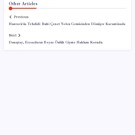
Other Articles
Previous
Hantavirüs Tehdidi: Ruhi Çenet Yolcu Gemisinden Dönüşte Karantinada
Next
Danıştay, Eczacıların Beyaz Önlük Giyme Hakkını Korudu
SON YAZILAR
Sürekli maddi sorun yaşayan insanların beyni daha
çabuk yaşlanabiliyor: ‘Beyin de yoruluyor’