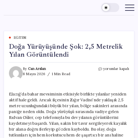
Skip
to
content
EĞITIM
Doğa Yürüyüşünde Şok: 2,5 Metrelik
Yılan Görüntülendi
Doğa
By
Can Arslan
yorumlar kapalı
Yürüyüşünde
8 Mayıs 2026
1 Min Read
Şok:
2,5
Metrelik
Elazığ’da bahar mevsiminin etkisiyle birlikte yılanlar yeniden
Yılan
aktif hale geldi. Arıcak ilçesinin Zığır Vadisi’nde yaklaşık 2,5
Görüntülendi
için
metre uzunluğundaki büyük bir yılan, bölge sakinleri arasında
paniğe neden oldu. Doğa yürüyüşü sırasında vadiye gelen
Rıdvan Güler, cep telefonuyla bu dev yılanın görüntülerini
kaydetmeyi başardı. Yılan, sakin bir tavır sergileyerek kayalık
bir alana doğru ilerleyip gözden kayboldu. Bu olay, doğa
tutkunları için hem korkutucu hem de şaşırtıcı bir anı haline