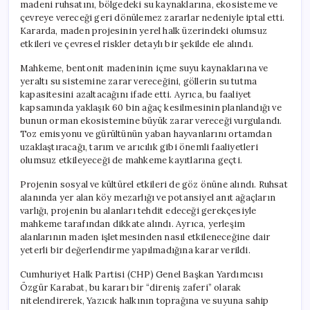
madeni ruhsatını, bölgedeki su kaynaklarına, ekosisteme ve
çevreye vereceği geri dönülemez zararlar nedeniyle iptal etti.
Kararda, maden projesinin yerel halk üzerindeki olumsuz
etkileri ve çevresel riskler detaylı bir şekilde ele alındı.
Mahkeme, bentonit madeninin içme suyu kaynaklarına ve
yeraltı su sistemine zarar vereceğini, göllerin su tutma
kapasitesini azaltacağını ifade etti. Ayrıca, bu faaliyet
kapsamında yaklaşık 60 bin ağaç kesilmesinin planlandığı ve
bunun orman ekosistemine büyük zarar vereceği vurgulandı.
Toz emisyonu ve gürültünün yaban hayvanlarını ortamdan
uzaklaştıracağı, tarım ve arıcılık gibi önemli faaliyetleri
olumsuz etkileyeceği de mahkeme kayıtlarına geçti.
Projenin sosyal ve kültürel etkileri de göz önüne alındı. Ruhsat
alanında yer alan köy mezarlığı ve potansiyel anıt ağaçların
varlığı, projenin bu alanları tehdit edeceği gerekçesiyle
mahkeme tarafından dikkate alındı. Ayrıca, yerleşim
alanlarının maden işletmesinden nasıl etkileneceğine dair
yeterli bir değerlendirme yapılmadığına karar verildi.
Cumhuriyet Halk Partisi (CHP) Genel Başkan Yardımcısı
Özgür Karabat, bu kararı bir “direniş zaferi” olarak
nitelendirerek, Yazıcık halkının toprağına ve suyuna sahip