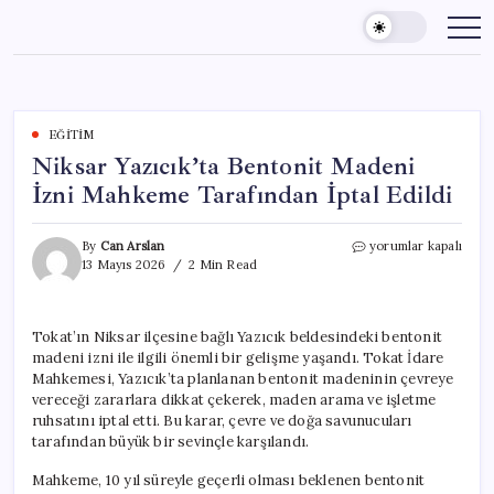
Skip
to
content
EĞITIM
Niksar Yazıcık’ta Bentonit Madeni
İzni Mahkeme Tarafından İptal Edildi
Niksar
By
Can Arslan
yorumlar kapalı
Yazıcık’ta
13 Mayıs 2026
2 Min Read
Bentonit
Madeni
İzni
Tokat’ın Niksar ilçesine bağlı Yazıcık beldesindeki bentonit
Mahkeme
madeni izni ile ilgili önemli bir gelişme yaşandı. Tokat İdare
Tarafından
İptal
Mahkemesi, Yazıcık’ta planlanan bentonit madeninin çevreye
Edildi
vereceği zararlara dikkat çekerek, maden arama ve işletme
için
ruhsatını iptal etti. Bu karar, çevre ve doğa savunucuları
tarafından büyük bir sevinçle karşılandı.
Mahkeme, 10 yıl süreyle geçerli olması beklenen bentonit