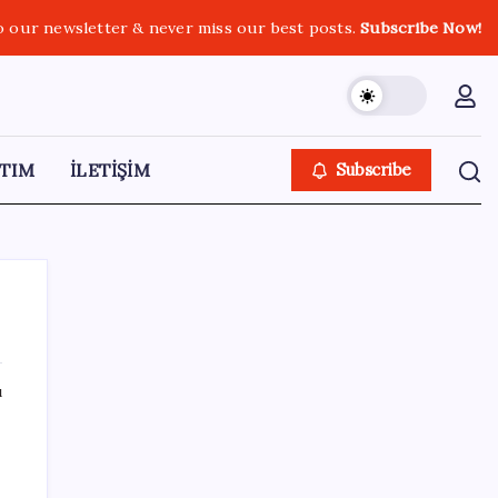
o our newsletter & never miss our best posts.
Subscribe Now!
TIM
İLETİŞİM
Subscribe
ı
SON YAZILAR
Bakan Uraloğlu: 5G abone sayısı 4 ay
içerisinde 44,5 milyona ulaştı