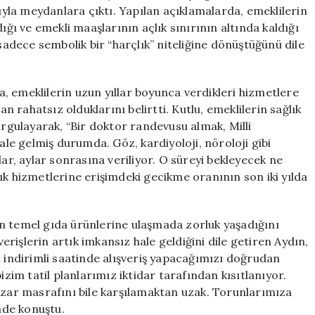
Etti
la meydanlara çıktı. Yapılan açıklamalarda, emeklilerin
için
ığı ve emekli maaşlarının açlık sınırının altında kaldığı
 sadece sembolik bir “harçlık” niteliğine dönüştüğünü dile
, emeklilerin uzun yıllar boyunca verdikleri hizmetlere
rahatsız olduklarını belirtti. Kutlu, emeklilerin sağlık
urgulayarak, “Bir doktor randevusu almak, Milli
e gelmiş durumda. Göz, kardiyoloji, nöroloji gibi
lar, aylar sonrasına veriliyor. O süreyi bekleyecek ne
ık hizmetlerine erişimdeki gecikme oranının son iki yılda
n temel gıda ürünlerine ulaşmada zorluk yaşadığını
verişlerin artık imkansız hale geldiğini dile getiren Aydın,
n indirimli saatinde alışveriş yapacağımızı doğrudan
izim tatil planlarımız iktidar tarafından kısıtlanıyor.
pazar masrafını bile karşılamaktan uzak. Torunlarımıza
inde konuştu.