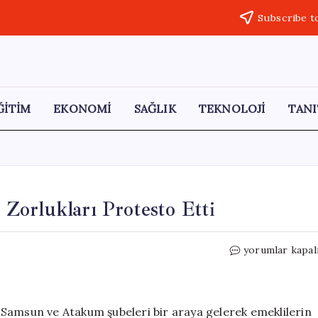
Subscribe t
ĞİTİM
EKONOMİ
SAĞLIK
TEKNOLOJİ
TANI
Zorlukları Protesto Etti
Samsun’da
yorumlar kapal
Emekliler
Ekonomik
Zorlukları
Protesto
Samsun ve Atakum şubeleri bir araya gelerek emeklilerin