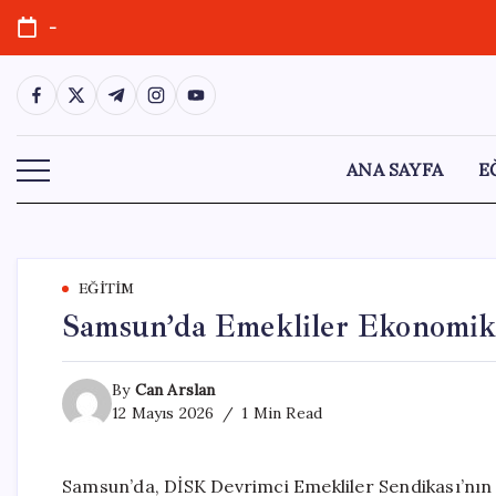
Skip
-
to
content
https://www.facebook.com/
https://twitter.com/
https://t.me/
https://www.instagram.com/
https://youtube.com/
ANA SAYFA
E
EĞITIM
Samsun’da Emekliler Ekonomik 
By
Can Arslan
12 Mayıs 2026
1 Min Read
Samsun’da, DİSK Devrimci Emekliler Sendikası’nın 