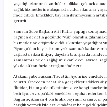
yaşadığı ekonomik zorluklara dikkat çekmek amacıy
sağlık hizmetlerine ulaşmakta ciddi sıkıntılar yaşad
ifade edildi. Emekliler, bayram ikramiyesinin artık
getirdi.
Samsun Şube Başkanı Arif Kutlu, yaptığı konuşmada
rağmen devletin gözünde “yük” olarak algılanmaktan 
hizmetlerine erişimde ciddi sıkıntılar yaşadığını v
Piyango’dan büyük ikramiye kazanmak kadar zor hal
yaşlılıkta sıkça ihtiyaç duyulan branşlarda randevu
zamanımız ne de sağlığımız var” dedi. Ayrıca, sağl
yüzde 40’tan fazla arttığını ifade etti.
Atakum Şube Başkanı Tacettin Aydın ise emeklileri
belirtti. Önceden rahatlıkla gerçekleştirdikleri alış
“İktidar, bizim gıda tüketimimizi ve hangi marketi
belirliyor. Avrupa’daki emekliler seyahat ederken, b
Bugün açıklanan 4 bin liralık bayram ikramiyesi, 
harçlık vermek bile artık imkânsız hale geldi” şekl