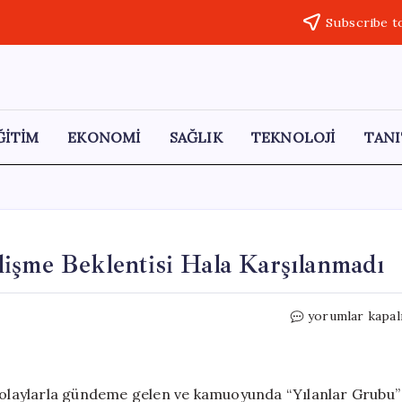
Subscribe t
ĞİTİM
EKONOMİ
SAĞLIK
TEKNOLOJİ
TANI
işme Beklentisi Hala Karşılanmadı
“Yılanlar
yorumlar kapal
Grubu”
Davasında
Gelişme
Beklentisi
ı olaylarla gündeme gelen ve kamuoyunda “Yılanlar Grubu”