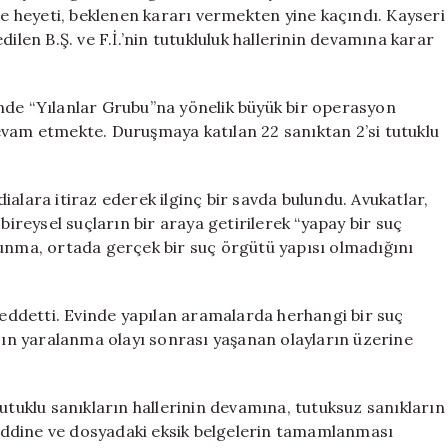
Hala
 heyeti, beklenen kararı vermekten yine kaçındı. Kayseri
Karşılanmadı
ilen B.Ş. ve F.İ.’nin tutukluluk hallerinin devamına karar
için
nde “Yılanlar Grubu”na yönelik büyük bir operasyon
evam etmekte. Duruşmaya katılan 22 sanıktan 2’si tutuklu
alara itiraz ederek ilginç bir savda bulundu. Avukatlar,
bireysel suçların bir araya getirilerek “yapay bir suç
vunma, ortada gerçek bir suç örgütü yapısı olmadığını
ddetti. Evinde yapılan aramalarda herhangi bir suç
hsın yaralanma olayı sonrası yaşanan olayların üzerine
utuklu sanıkların hallerinin devamına, tutuksuz sanıkların
 reddine ve dosyadaki eksik belgelerin tamamlanması