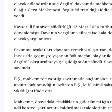
olarak adlandırılan suç örgütü davasında mahkeme
8. Ağır Ceza Mahkemesi, örgüt lideri olduğu iddia ed
verdi.
Kayseri İl Emniyet Müdürlüğü, 12 Mart 2024 tarihi
düzenlemişti. Davanın yargılama süreci ise hala d
olarak yargılanıyor.
Savunma avukatları, davanın temelini oluşturan iddi
İncesu’da geçmişte yaşanan faili meçhul olaylar ile 
örgütü” oluşturulmaya çalışıldığını öne sürdü. Sa
savundu.
B.Ş., mahkemede yaptığı savunmada suçlamaları re
unsuru bulunmadığını belirten B.Ş., M.K. isimli şa
yıkıldığını ifade etti.
Mahkeme, dosyadaki eksikliklerin giderilmesi için t
adli kontrol şartlarının kaldırılması taleplerinin