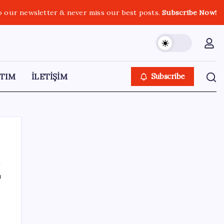
o our newsletter & never miss our best posts.
Subscribe Now!
TIM
İLETİŞİM
Subscribe
ı
SON YAZILAR
Telif baskısı sonuç verdi: Suno şarkılarına
dijital imza geliyor