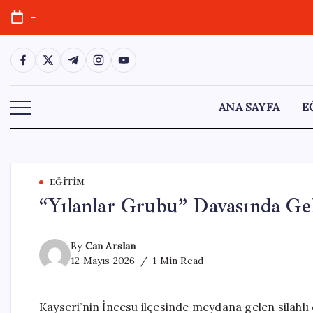
Skip
-
to
content
https://www.facebook.com/
https://twitter.com/
https://t.me/
https://www.instagram.com/
https://youtube.com/
ANA SAYFA
E
EĞITIM
“Yılanlar Grubu” Davasında Gel
By
Can Arslan
12 Mayıs 2026
1 Min Read
Kayseri’nin İncesu ilçesinde meydana gelen silahl